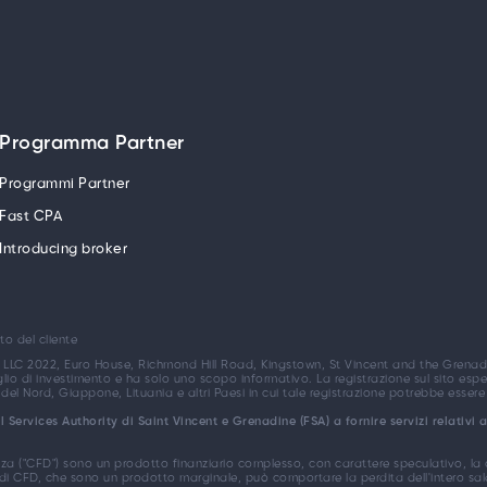
Programma Partner
Programmi Partner
Fast CPA
Introducing broker
to del cliente
 LLC 2022, Euro House, Richmond Hill Road, Kingstown, St Vincent and the Grenadin
o di investimento e ha solo uno scopo informativo. La registrazione sul sito esper
del Nord, Giappone, Lituania e altri Paesi in cui tale registrazione potrebbe esser
Services Authority di Saint Vincent e Grenadine (FSA) a fornire servizi relativi 
enza ("CFD") sono un prodotto finanziario complesso, con carattere speculativo, la
ding di CFD, che sono un prodotto marginale, può comportare la perdita dell'intero s