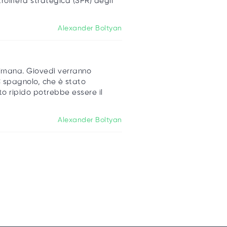
olifera strategica (SPR) degli
Alexander Boltyan
ttimana. Giovedì verranno
PC spagnolo, che è stato
to ripido potrebbe essere il
Alexander Boltyan