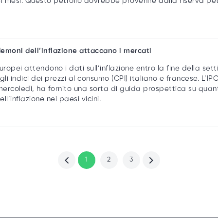
i mesi.
Questo petrolio dovrebbe provenire dalla riserva petr
 demoni dell’inflazione attaccano i mercati
uropei attendono i dati sull’inflazione entro la fine della se
gli indici dei prezzi al consumo (CPI) italiano e francese. L’I
 mercoledì, ha fornito una sorta di guida prospettica su quan
ll’inflazione nei paesi vicini.
1
2
3