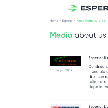
Home
Esperio
Mass Media su di noi
Media
about us
Esperio: Il
Continuano 
20 giugno 2022
mondiale c
titoli con
rallentato 
dopo le re
Esperio: L’