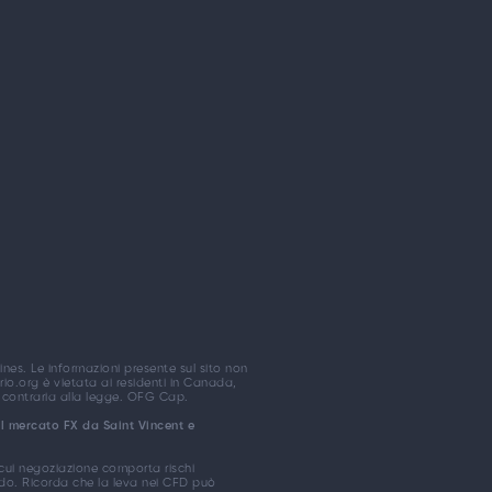
es. Le informazioni presente sul sito non
io.org è vietata ai residenti in Canada,
e contraria alla legge. OFG Cap.
al mercato FX da Saint Vincent e
 cui negoziazione comporta rischi
aldo. Ricorda che la leva nei CFD può