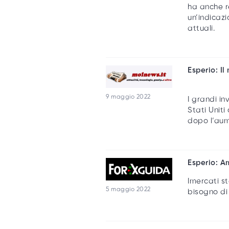
ha anche re
un’indicazi
attuali.
Esperio: I
9 maggio 2022
I grandi in
Stati Uniti
dopo l’aum
Esperio: A
Imercati s
5 maggio 2022
bisogno di