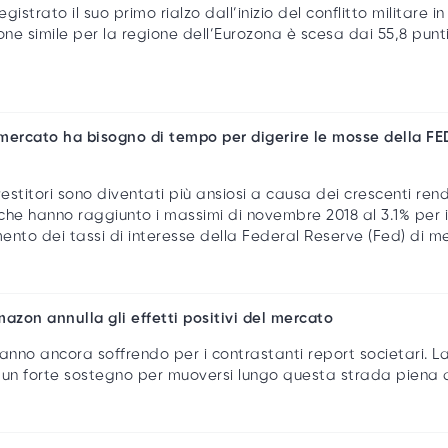
gistrato il suo primo rialzo dall’inizio del conflitto militare i
one simile per la regione dell’Eurozona è scesa dai 55,8 punti
l mercato ha bisogno di tempo per digerire le mosse della FE
vestitori sono diventati più ansiosi a causa dei crescenti
rend
che hanno raggiunto i massimi di novembre 2018 al 3.1% per i
ento dei tassi di interesse della
Federal Reserve
(Fed) di m
mazon annulla gli effetti positivi del mercato
tanno ancora soffrendo per i contrastanti report societari.
La
 un forte sostegno per muoversi lungo questa strada piena di