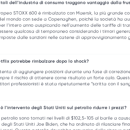
 titoli dell’industria di consumo traggono vantaggio dalla fr
uropeo STOXX 600 è rimbalzato con Maersk, la più grande c
del mondo con sede a Copenaghen, poiché la società ha aum
er l’intero anno auspicando nell’aumento delle tariffe di tra
ssere qualcosa di temporaneo considerando i timori general
i imposte dalle sanzioni nelle catene di approvvigionamento g
etflix potrebbe rimbalzare dopo lo shock?
tenta di aggiungere posizioni durante una fase di correzion
empre il rischio di ottenere come risultato un forte calo. Qu
titori professionisti è stata ripetutamente “scritta con il sa
ò l’intervento degli Stati Uniti sul petrolio ridurre i prezzi?
l petrolio sono tornati nei livelli di $102,5-105 al barile a cau
degli Stati Uniti Joe Biden, che ha ordinato di rilasciare fino a