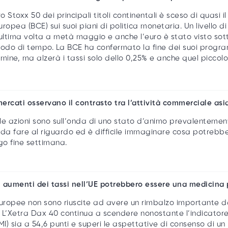
ro Stoxx 50 dei principali titoli continentali è sceso di quasi 
ropea (BCE) sui suoi piani di politica monetaria. Un livello di
l’ultima volta a metà maggio e anche l’euro è stato visto sott
iodo di tempo. La BCE ha confermato la fine dei suoi progra
mine, ma alzerà i tassi solo dello 0,25% e anche quel piccolo
mercati osservano il contrasto tra l’attività commerciale as
elle azioni sono sull’onda di uno stato d’animo prevalentem
la da fare al riguardo ed è difficile immaginare cosa potreb
ngo fine settimana.
li aumenti dei tassi nell’UE potrebbero essere una medicina
europee non sono riuscite ad avere un rimbalzo importante da
 L’Xetra Dax 40 continua a scendere nonostante l’indicatore
MI) sia a 54,6 punti e superi le aspettative di consenso di un