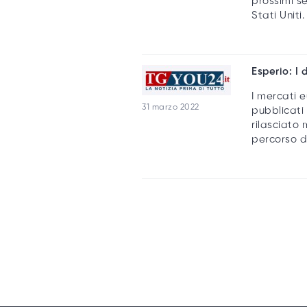
prossimi se
Stati Uniti.
Esperio: I
I mercati e
31 marzo 2022
pubblicati 
rilasciato
percorso de