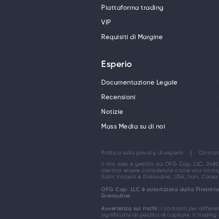
Piattaforma trading
VIP
Requisiti di Margine
Esperio
Documentazione Legale
Recensioni
Notizie
Mass Media su di noi
Politica sulla privacy di esperio
Contrat
Il sito web è gestito da OFG Cap. LLC, 2482
devono essere considerate come una consigli
Saint Vincent e Grenadine, USA, Iran, Corea 
OFG Cap. LLC è autorizzata dalla Financial 
Grenadine.
Avvertenza sui rischi:
i contratti per differ
significativi di perdita di capitale. Il tra