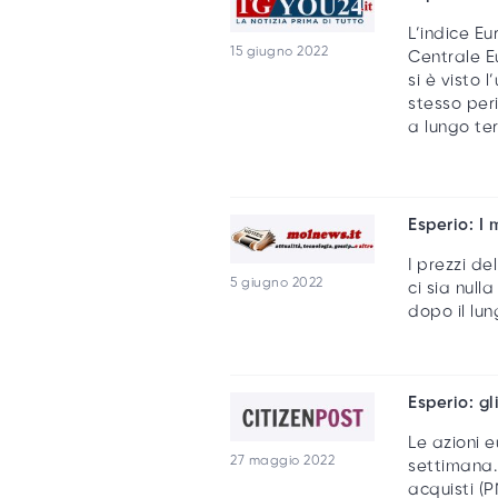
L’indice Eu
15 giugno 2022
Centrale Eu
si è visto 
stesso per
a lungo ter
Esperio: I 
I prezzi d
5 giugno 2022
ci sia nul
dopo il lu
Esperio: g
Le azioni 
27 maggio 2022
settimana.
acquisti (P