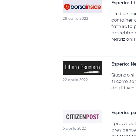
Esperio: I
L’indice e
28 aprile 2022
container 
fatturato p
potrebbe e
restrizion
Esperio: N
Quando si 
22 aprile 2022
si corre s
degli
inves
Esperio: pu
I prezzi de
5 aprile 2022
presidente 