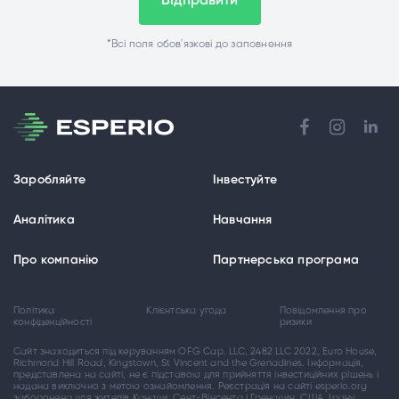
Відправити
*Всі поля обов'язкові до заповнення
Заробляйте
Інвестуйте
Аналітика
Навчання
Про компанію
Партнерська програма
Політика
Клієнтська угода
Повідомлення про
конфіденційності
ризики
Cайт знаходитьcя під керуванням OFG Cap. LLC, 2482 LLC 2022, Euro House,
Richmond Hill Road, Kingstown, St Vincent and the Grenadines. Інформація,
предcтавлена на cайті, не є підcтавою для прийняття інвеcтиційних рішень і
надана виключно з метою ознайомлення. Реєcтрація на cайті esperio.org
заборонена для жителів Канади, Cент-Вінcента і Гренадин, CША, Ірану,