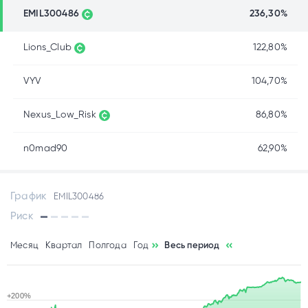
EMIL300486
236,30%
Lions_Club
122,80%
VYV
104,70%
Nexus_Low_Risk
86,80%
n0mad90
62,90%
График
EMIL300486
Риск
Месяц
Квартал
Полгода
Год
Весь период
+200%