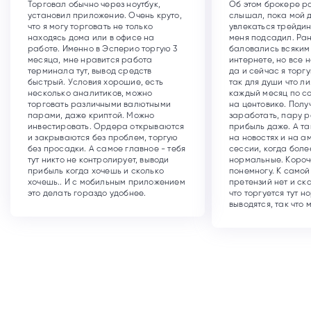
Торговал обычно через ноутбук,
Об этом брокере р
установил приложение. Очень круто,
слышал, пока мой д
что я могу торговать не только
увлекаться трейдин
находясь дома или в офисе на
меня подсадил. Ра
работе. Именно в Эсперио торгую 3
баловались всяким
месяца, мне нравится работа
интернете, но все 
терминала тут, вывод средств
да и сейчас я торг
быстрый. Условия хорошие, есть
так для души что л
несколько аналитиков, можно
каждый месяц по со
торговать различными валютными
на центовике. Полу
парами, даже криптой. Можно
заработать, пару р
инвестировать. Ордера открываются
прибыль даже. А т
и закрываются без проблем, торгую
на новостях и на 
без просадки. А самое главное - тебя
сессии, когда боле
тут никто не контролирует, выводи
нормальные. Короч
прибыль когда хочешь и сколько
понемногу. К само
хочешь.. И с мобильным приложением
претензий нет и ска
это делать гораздо удобнее.
что торгуется тут н
выводятся, так что 