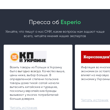
Пресса об
Esperio
Узнайте, что пишут о нас СМИ, какие вопросы нам задают чаще
всего, читайте мнения наших экспертов
Возить товары из Польши в Украину
Инфляция во многи
было
выгодно всегда
. Качество выше,
экономиках остаетс
цены ниже, выбор больше. В
влияет на мировую 
определенной степени польские
экономику Украины
товары даже тихой сапой начали
вытеснять китайские и турецкие,
поскольку европейские бренды
вызывают у многих потребителей
больше доверия.
Читать источник
Читать источник