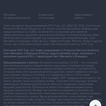
Политика
Клиентское
Уведомление о
конфиденциальности
соглашение
рисках.
Сайт находится под управлением OFG Cap. LLC, 2482 LLC 2022, Euro House,
Richmond Hill Road, Kingstown, St Vincent and the Grenadines. Информация,
представленная на сайте, не является основанием для принятия
инвестиционных решений и дана исключительно в ознакомительных целях.
Регистрация на сайте esperio.org запрещена для жителей Канады, Сент-
Винсента и Гренадин, США, Ирана, Северной Кореи, Японии, Литвы и других
стран, где такая регистрация может противоречить закону. OFG Cap.
Компания OFG Cap. LLC имеет разрешение от Financial Services Authority
Сент-Винсента и Гренадин (FSA) на предоставление услуг, связанных с
валютным рынком (FX), с территории Сент-Винсента и Гренадин.
Предупреждение о рисках:
Контракты на разницу («CFD») – это сложные
финансовые продукты спекулятивного характера, торговля которыми
сопряжена со значительными рисками потери капитала. Торговля CFD,
которые являются маржинальными продуктами, может привести к потере
всего вашего баланса. Помните, что кредитное плечо в CFD может
работать как в вашу пользу, так и в ущерб. CFD-трейдеры не владеют и не
имеют никаких прав на базовые активы. Торговля CFD подходит не всем
инвесторам. Прежние результаты не являются надежным показателем
будущих результатов. Прогнозы не являются надежным индикатором
будущих результатов. Прежде чем принимать решение о торговле, вы
должны тщательно обозначить свои инвестиционные цели, оценить уровень
опыта и готовность к риску. Вы не должны вносить сумму больше, чем
можете позволить себе потерять. Прежде чем совершать какие-либо сделки,
вы должны убедиться, что полностью понимаете связанные с этим риски, а
при необходимости обратиться за независимой консультацией.