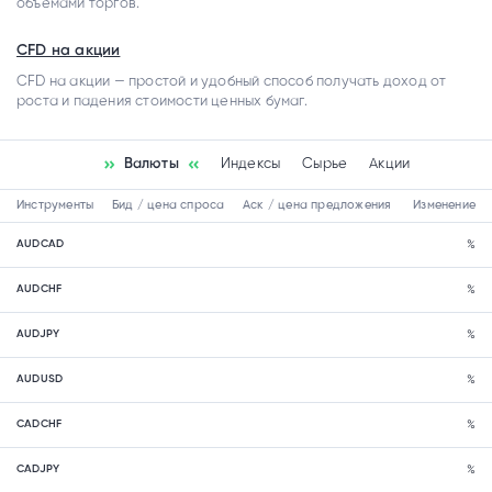
объемами торгов.
CFD на акции
CFD на акции — простой и удобный способ получать доход от
роста и падения стоимости ценных бумаг.
Валюты
Индексы
Сырье
Акции
Инструменты
Бид / цена спроса
Аск / цена предложения
Изменение
AUDCAD
%
AUDCHF
%
AUDJPY
%
AUDUSD
%
CADCHF
%
CADJPY
%