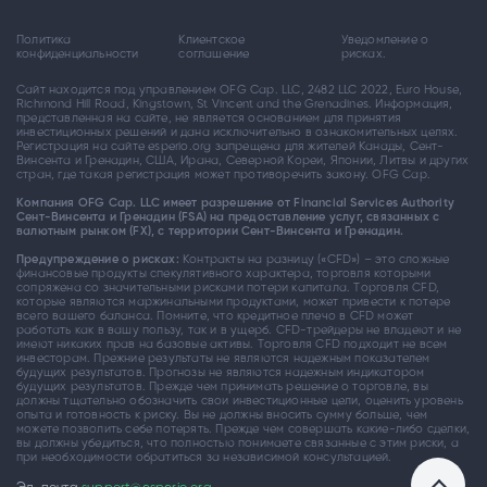
Политика
Клиентское
Уведомление о
конфиденциальности
соглашение
рисках.
Сайт находится под управлением OFG Cap. LLC, 2482 LLC 2022, Euro House,
Richmond Hill Road, Kingstown, St Vincent and the Grenadines. Информация,
представленная на сайте, не является основанием для принятия
инвестиционных решений и дана исключительно в ознакомительных целях.
Регистрация на сайте esperio.org запрещена для жителей Канады, Сент-
Винсента и Гренадин, США, Ирана, Северной Кореи, Японии, Литвы и других
стран, где такая регистрация может противоречить закону. OFG Cap.
Компания OFG Cap. LLC имеет разрешение от Financial Services Authority
Сент-Винсента и Гренадин (FSA) на предоставление услуг, связанных с
валютным рынком (FX), с территории Сент-Винсента и Гренадин.
Предупреждение о рисках:
Контракты на разницу («CFD») – это сложные
финансовые продукты спекулятивного характера, торговля которыми
сопряжена со значительными рисками потери капитала. Торговля CFD,
которые являются маржинальными продуктами, может привести к потере
всего вашего баланса. Помните, что кредитное плечо в CFD может
работать как в вашу пользу, так и в ущерб. CFD-трейдеры не владеют и не
имеют никаких прав на базовые активы. Торговля CFD подходит не всем
инвесторам. Прежние результаты не являются надежным показателем
будущих результатов. Прогнозы не являются надежным индикатором
будущих результатов. Прежде чем принимать решение о торговле, вы
должны тщательно обозначить свои инвестиционные цели, оценить уровень
опыта и готовность к риску. Вы не должны вносить сумму больше, чем
можете позволить себе потерять. Прежде чем совершать какие-либо сделки,
вы должны убедиться, что полностью понимаете связанные с этим риски, а
при необходимости обратиться за независимой консультацией.