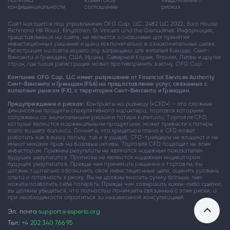
Политика
Клиентское
Уведомление о
конфиденциальности
соглашение
рисках.
Сайт находится под управлением OFG Cap. LLC, 2482 LLC 2022, Euro House,
Richmond Hill Road, Kingstown, St Vincent and the Grenadines. Информация,
представленная на сайте, не является основанием для принятия
инвестиционных решений и дана исключительно в ознакомительных целях.
Регистрация на сайте esperio.org запрещена для жителей Канады, Сент-
Винсента и Гренадин, США, Ирана, Северной Кореи, Японии, Литвы и других
стран, где такая регистрация может противоречить закону. OFG Cap.
Компания OFG Cap. LLC имеет разрешение от Financial Services Authority
Сент-Винсента и Гренадин (FSA) на предоставление услуг, связанных с
валютным рынком (FX), с территории Сент-Винсента и Гренадин.
Предупреждение о рисках:
Контракты на разницу («CFD») – это сложные
финансовые продукты спекулятивного характера, торговля которыми
сопряжена со значительными рисками потери капитала. Торговля CFD,
которые являются маржинальными продуктами, может привести к потере
всего вашего баланса. Помните, что кредитное плечо в CFD может
работать как в вашу пользу, так и в ущерб. CFD-трейдеры не владеют и не
имеют никаких прав на базовые активы. Торговля CFD подходит не всем
инвесторам. Прежние результаты не являются надежным показателем
будущих результатов. Прогнозы не являются надежным индикатором
будущих результатов. Прежде чем принимать решение о торговле, вы
должны тщательно обозначить свои инвестиционные цели, оценить уровень
опыта и готовность к риску. Вы не должны вносить сумму больше, чем
можете позволить себе потерять. Прежде чем совершать какие-либо сделки,
вы должны убедиться, что полностью понимаете связанные с этим риски, а
при необходимости обратиться за независимой консультацией.
Эл. почта
support@esperio.org
Тел:
+4 202 340 766 95