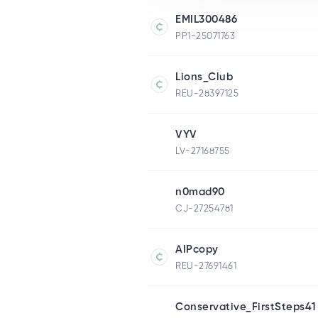
EMIL300486
PP1-25071763
Lions_Club
REU-28397125
VYV
LV-27168755
n0mad90
CJ-27254781
AIPcopy
REU-27691461
Conservative_FirstSteps41