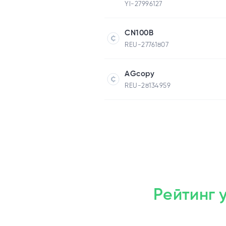
YI-27996127
CN100B
REU-27761807
AGcopy
REU-28134959
Рейтинг 