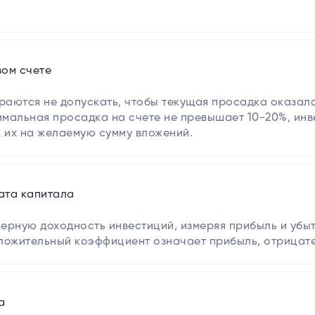
вом счете
аются не допускать, чтобы текущая просадка оказала
имальная просадка на счете не превышает 10-20%, ин
ь их на желаемую сумму вложений.
ата капитала
ерную доходность инвестиций, измеряя прибыль и убы
ложительный коэффициент означает прибыль, отрицате
а