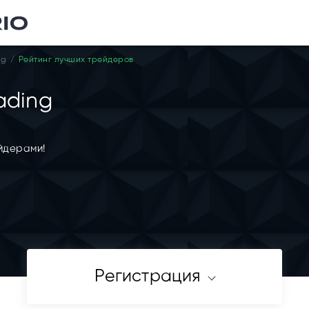
ng
Рейтинг лучших трейдеров
ading
йдерами!
Регистрация