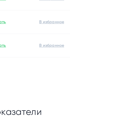
ать
ать
оказатели